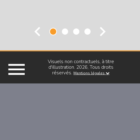
chevron_left
chevron_right
menu
Visuels non contractuels, à titre
PLAN 3D
d'illustration. 2026, Tous droits
réservés.
Mentions légales
PLAN DE VENTE
VISUELS 3D