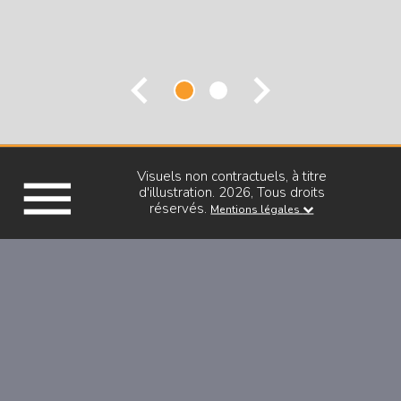
chevron_left
chevron_right
menu
Visuels non contractuels, à titre
PLAN 3D
d'illustration. 2026, Tous droits
réservés.
Mentions légales
PLAN DE VENTE
VISUELS 3D